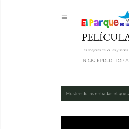
PELÍCULA
Las mejores películas y serie
INICIO EPDLD
TOP 
Mostrando las entradas etiqu
E
n
t