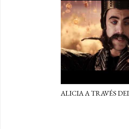
r
a
d
a
s
ALICIA A TRAVÉS DE