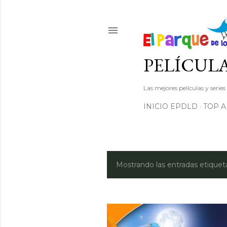
PELÍCULA
Las mejores películas y serie
INICIO EPDLD
TOP 
Mostrando las entradas etiqu
E
n
t