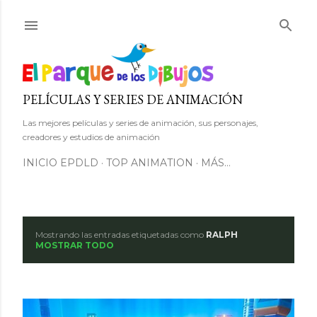
Ir al contenido principal
PELÍCULAS Y SERIES DE ANIMACIÓN
Las mejores películas y series de animación, sus personajes,
creadores y estudios de animación
INICIO EPDLD
TOP ANIMATION
MÁS…
Mostrando las entradas etiquetadas como
RALPH
E
MOSTRAR TODO
n
t