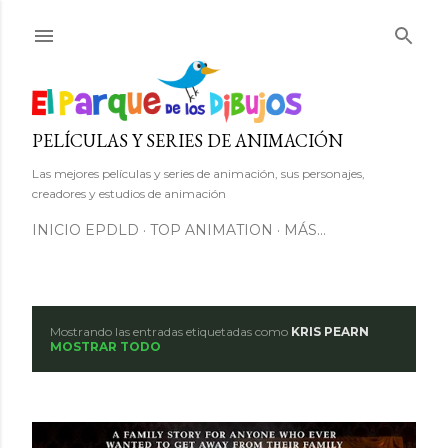
Ir al contenido principal
PELÍCULAS Y SERIES DE ANIMACIÓN
Las mejores películas y series de animación, sus personajes,
creadores y estudios de animación
INICIO EPDLD
TOP ANIMATION
MÁS…
Mostrando las entradas etiquetadas como
KRIS PEARN
E
MOSTRAR TODO
n
t